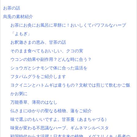
お茶の話
烏兎の素材紹介
お茶にお灸にお風呂に草餅に！おいしくてパワフルなハーブ
「よもぎ」
お釈迦さまの恵み、甘茶の話
そのまま食べてもおいしい、クコの実
ウコンの効果や副作用？どんな時に合う？
ショウガとシナモンで体に合った温活を
フタバムグラをご紹介します
ヨクイニンとハトムギは違うもの？文献では煎じて飲むかご飯
かお粥に
万能香草、薄荷のはなし
仏さまにゆかりの聖なる植物、蓮をご紹介
味で選ぶのもいいですよ。甘茶蔓（あまちゃづる）
味覚が変わる不思議なハーブ、ギムネマシルベスタ
戦国時代から大活躍！日本古来の植物、メグスリノキ（長者の