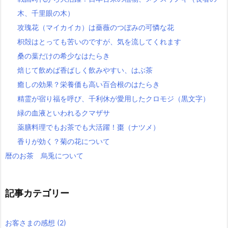
木、千里眼の木）
攻瑰花（マイカイカ）は薔薇のつぼみの可憐な花
枳殻はとっても苦いのですが、気を流してくれます
桑の葉だけの希少なはたらき
焙じて飲めば香ばしく飲みやすい、はぶ茶
癒しの効果？栄養価も高い百合根のはたらき
精霊が宿り福を呼び、千利休が愛用したクロモジ（黒文字）
緑の血液といわれるクマザサ
薬膳料理でもお茶でも大活躍！棗（ナツメ）
香りが効く？菊の花について
暦のお茶 烏兎について
記事カテゴリー
お客さまの感想
(2)