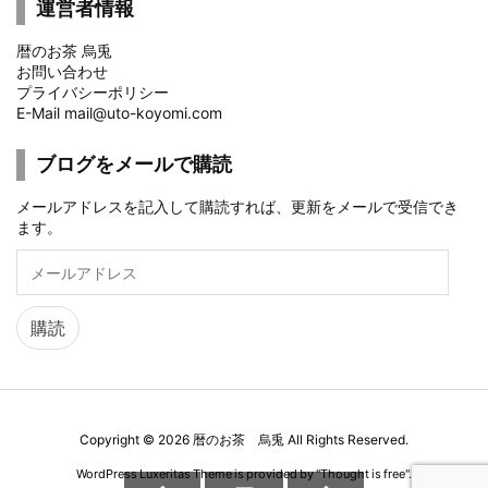
運営者情報
暦のお茶 烏兎
お問い合わせ
プライバシーポリシー
E-Mail mail@uto-koyomi.com
ブログをメールで購読
メールアドレスを記入して購読すれば、更新をメールで受信でき
ます。
メ
ー
ル
ア
購読
ド
レ
ス
Copyright ©
2026
暦のお茶 烏兎
All Rights Reserved.
WordPress Luxeritas Theme is provided by "
Thought is free
".