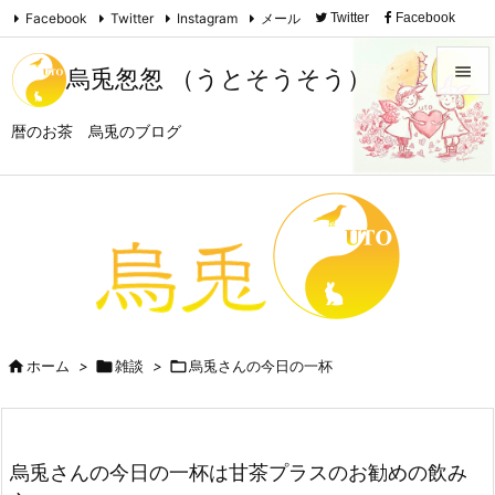
Facebook
Twitter
Instagram
メール
Twitter
Facebook

Instagram
Feedly
RSS

烏兎怱怱 （うとそうそう）

暦のお茶 烏兎のブログ
メニュ

サイド

前へ

次へ


ホーム
>

雑談
>

烏兎さんの今日の一杯
検索
烏兎さんの今日の一杯は甘茶プラスのお勧めの飲み