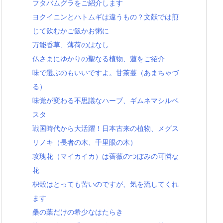
フタバムグラをご紹介します
ヨクイニンとハトムギは違うもの？文献では煎
じて飲むかご飯かお粥に
万能香草、薄荷のはなし
仏さまにゆかりの聖なる植物、蓮をご紹介
味で選ぶのもいいですよ。甘茶蔓（あまちゃづ
る）
味覚が変わる不思議なハーブ、ギムネマシルベ
スタ
戦国時代から大活躍！日本古来の植物、メグス
リノキ（長者の木、千里眼の木）
攻瑰花（マイカイカ）は薔薇のつぼみの可憐な
花
枳殻はとっても苦いのですが、気を流してくれ
ます
桑の葉だけの希少なはたらき