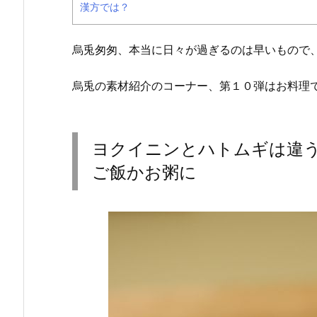
漢方では？
烏兎匆匆、本当に日々が過ぎるのは早いもので
烏兎の素材紹介のコーナー、第１０弾はお料理
ヨクイニンとハトムギは違
ご飯かお粥に