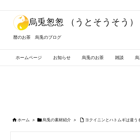
烏兎怱怱 （うとそうそう）
暦のお茶 烏兎のブログ
ホームページ
お知らせ
烏兎のお茶
雑談
烏

ホーム
>

烏兎の素材紹介
>

ヨクイニンとハトムギは違う