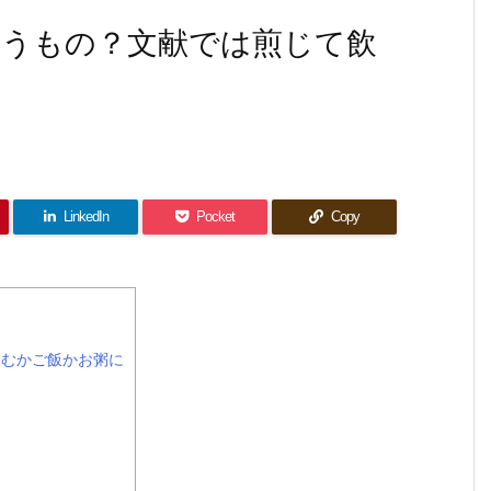
うもの？文献では煎じて飲
LinkedIn
Pocket
Copy
飲むかご飯かお粥に