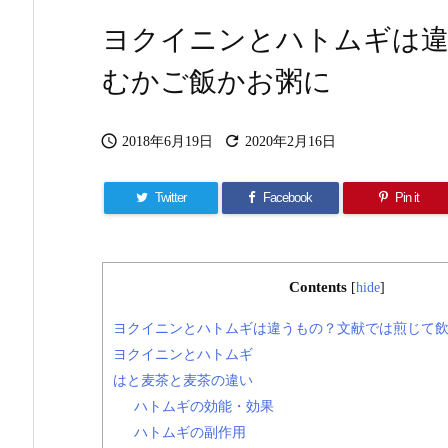
ヨクイニンとハトムギは違
むかご飯かお粥に


2018年6月19日
2020年2月16日
Twitter
Facebook
Pin it
Contents
[
hide
]
ヨクイニンとハトムギは違うもの？文献では煎じて
ヨクイニンとハトムギ
はと麦茶と麦茶の違い
ハトムギの効能・効果
ハトムギの副作用