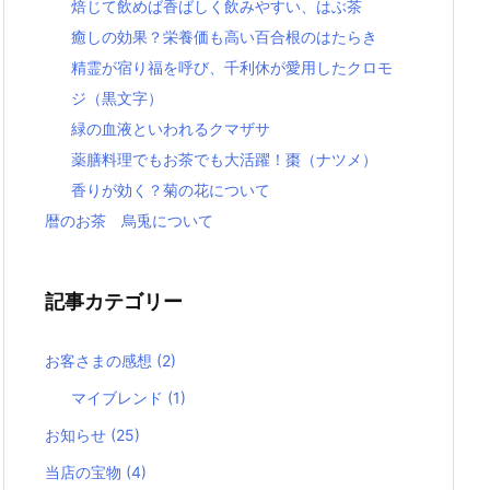
焙じて飲めば香ばしく飲みやすい、はぶ茶
癒しの効果？栄養価も高い百合根のはたらき
精霊が宿り福を呼び、千利休が愛用したクロモ
ジ（黒文字）
緑の血液といわれるクマザサ
薬膳料理でもお茶でも大活躍！棗（ナツメ）
香りが効く？菊の花について
暦のお茶 烏兎について
記事カテゴリー
お客さまの感想
(2)
マイブレンド
(1)
お知らせ
(25)
当店の宝物
(4)