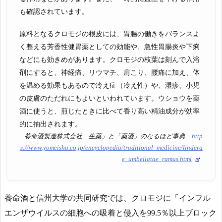
も確認されています。
原料となるクロモジの根皮には、胃腸の働きをバランスよ
く整える芳香性健胃薬としての効能や、急性胃腸炎や下痢
などにも効きめがあります。クロモジの枝葉は刻んで入浴
剤にすると、神経痛、リウマチ、肩こり、腰痛に加え、体
を温める効果もあるので冷え症（冷え性）や、湿疹、小児
の皮膚のただれにもよいといわれています。ウショウを薬
酒に使うと、煎じたときに比べて香り高い精油成分が効率
的に抽出されます。
養命酒製造株式会社 生薬」と「薬酒」のなるほど事典
http
s://www.yomeishu.co.jp/encyclopedia/traditional_medicine/lindera
e_umbellatae_ramus.html
養命酒と信州大学の共同研究では、クロモジに
インフル
エンザウイルスの細胞への吸着と侵入を99.5％以上ブロック