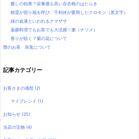
癒しの効果？栄養価も高い百合根のはたらき
精霊が宿り福を呼び、千利休が愛用したクロモジ（黒文字）
緑の血液といわれるクマザサ
薬膳料理でもお茶でも大活躍！棗（ナツメ）
香りが効く？菊の花について
暦のお茶 烏兎について
記事カテゴリー
お客さまの感想
(2)
マイブレンド
(1)
お知らせ
(25)
当店の宝物
(4)