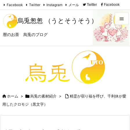
Facebook
Twitter
Instagram
メール
Twitter
Facebook

Instagram
Feedly
RSS

烏兎怱怱 （うとそうそう）

暦のお茶 烏兎のブログ
メニュ

サイド

前へ

次へ


ホーム
>

烏兎の素材紹介
>

精霊が宿り福を呼び、千利休が愛
検索
用したクロモジ（黒文字）