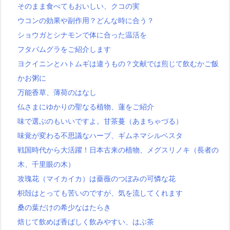
そのまま食べてもおいしい、クコの実
ウコンの効果や副作用？どんな時に合う？
ショウガとシナモンで体に合った温活を
フタバムグラをご紹介します
ヨクイニンとハトムギは違うもの？文献では煎じて飲むかご飯
かお粥に
万能香草、薄荷のはなし
仏さまにゆかりの聖なる植物、蓮をご紹介
味で選ぶのもいいですよ。甘茶蔓（あまちゃづる）
味覚が変わる不思議なハーブ、ギムネマシルベスタ
戦国時代から大活躍！日本古来の植物、メグスリノキ（長者の
木、千里眼の木）
攻瑰花（マイカイカ）は薔薇のつぼみの可憐な花
枳殻はとっても苦いのですが、気を流してくれます
桑の葉だけの希少なはたらき
焙じて飲めば香ばしく飲みやすい、はぶ茶