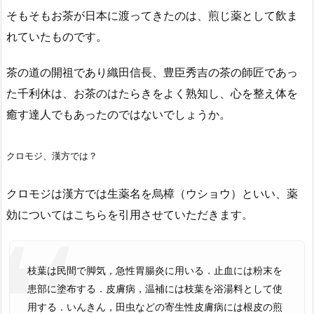
そもそもお茶が日本に渡ってきたのは、煎じ薬として飲ま
れていたものです。
茶の道の開祖であり織田信長、豊臣秀吉の茶の師匠であっ
た千利休は、お茶のはたらきをよく熟知し、心を整え体を
癒す達人でもあったのではないでしょうか。
クロモジ、漢方では？
クロモジは漢方では生薬名を烏樟（ウショウ）といい、薬
効についてはこちらを引用させていただきます。
枝葉は民間で脚気，急性胃腸炎に用いる．止血には粉末を
患部に塗布する．皮膚病，温補には枝葉を浴湯料として使
用する．いんきん，田虫などの寄生性皮膚病には根皮の煎