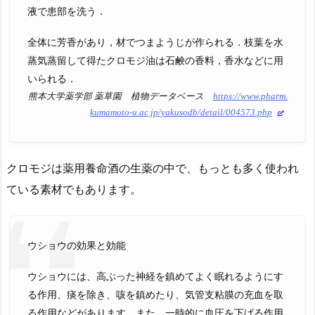
液で患部を洗う．
全体に芳香があり，材でつまようじが作られる．枝葉を水
蒸気蒸留して得たクロモジ油は石鹸の香料，香水などに用
いられる．
熊本大学薬学部 薬草園 植物データベース
https://www.pharm.
kumamoto-u.ac.jp/yakusodb/detail/004573.php
クロモジは薬用養命酒の生薬の中で、もっとも多く使われ
ている素材でもあります。
ウショウの効果と効能
ウショウには、高ぶった神経を鎮めてよく眠れるようにす
る作用、痰を除き、咳を鎮めたり、気管支粘膜の充血を取
る作用などがあります。また、一時的に血圧を下げる作用