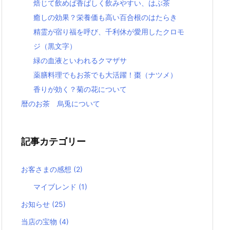
焙じて飲めば香ばしく飲みやすい、はぶ茶
癒しの効果？栄養価も高い百合根のはたらき
精霊が宿り福を呼び、千利休が愛用したクロモ
ジ（黒文字）
緑の血液といわれるクマザサ
薬膳料理でもお茶でも大活躍！棗（ナツメ）
香りが効く？菊の花について
暦のお茶 烏兎について
記事カテゴリー
お客さまの感想
(2)
マイブレンド
(1)
お知らせ
(25)
当店の宝物
(4)