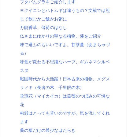
フタバムグラをご紹介します
ヨクイニンとハトムギは違うもの？文献では煎
じて飲むかご飯かお粥に
万能香草、薄荷のはなし
仏さまにゆかりの聖なる植物、蓮をご紹介
味で選ぶのもいいですよ。甘茶蔓（あまちゃづ
る）
味覚が変わる不思議なハーブ、ギムネマシルベ
スタ
戦国時代から大活躍！日本古来の植物、メグス
リノキ（長者の木、千里眼の木）
攻瑰花（マイカイカ）は薔薇のつぼみの可憐な
花
枳殻はとっても苦いのですが、気を流してくれ
ます
桑の葉だけの希少なはたらき