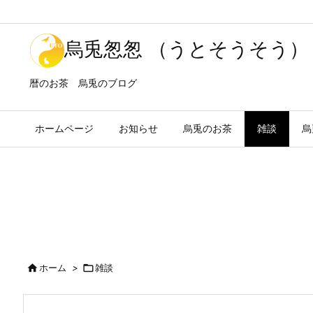
烏兎怱怱 （うとそうそう）
暦のお茶 烏兎のブログ
ホームページ
お知らせ
烏兎のお茶
雑談
烏

ホーム
>

雑談