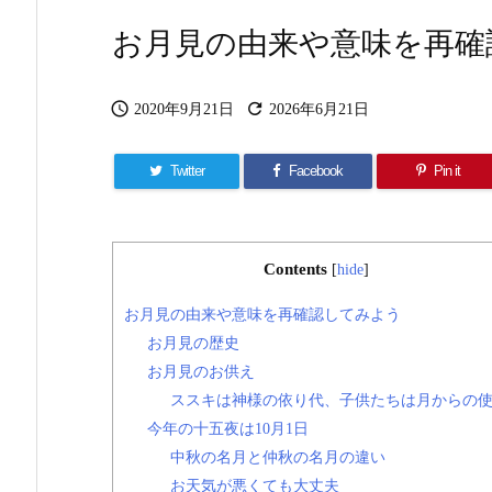
お月見の由来や意味を再確


2020年9月21日
2026年6月21日
Twitter
Facebook
Pin it
Contents
[
hide
]
お月見の由来や意味を再確認してみよう
お月見の歴史
お月見のお供え
ススキは神様の依り代、子供たちは月からの
今年の十五夜は10月1日
中秋の名月と仲秋の名月の違い
お天気が悪くても大丈夫