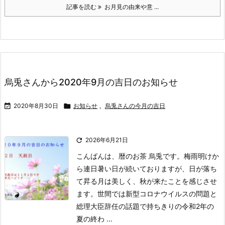
記事を読む
お月見の由来や意 ...
烏兎さんから2020年9月の吉日のお知らせ

2020年8月30日

お知らせ
,
烏兎さんの今月の吉日

2026年6月21日
こんばんは、暦のお茶 烏兎です。
梅雨明けか
ら連日暑い日が続いておりますが、日が落ち
て昇る月は美しく、秋が来たことを感じさせ
ます。
世間では新型コロナウイルスの問題と
総理大臣辞任の話題で持ちきりの令和2年の
夏の終わ ...