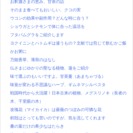
お釈迦さまの恵み、甘茶の話
そのまま食べてもおいしい、クコの実
ウコンの効果や副作用？どんな時に合う？
ショウガとシナモンで体に合った温活を
フタバムグラをご紹介します
ヨクイニンとハトムギは違うもの？文献では煎じて飲むかご飯
かお粥に
万能香草、薄荷のはなし
仏さまにゆかりの聖なる植物、蓮をご紹介
味で選ぶのもいいですよ。甘茶蔓（あまちゃづる）
味覚が変わる不思議なハーブ、ギムネマシルベスタ
戦国時代から大活躍！日本古来の植物、メグスリノキ（長者の
木、千里眼の木）
攻瑰花（マイカイカ）は薔薇のつぼみの可憐な花
枳殻はとっても苦いのですが、気を流してくれます
桑の葉だけの希少なはたらき