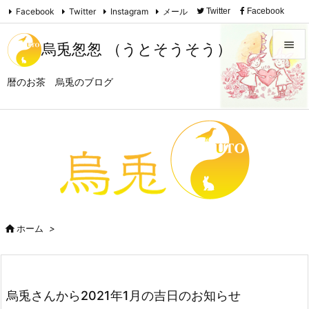
Facebook
Twitter
Instagram
メール
Twitter
Facebook

Instagram
Feedly
RSS

烏兎怱怱 （うとそうそう）

暦のお茶 烏兎のブログ
メニュ

サイド

前へ

次へ


ホーム
>
検索
烏兎さんから2021年1月の吉日のお知らせ