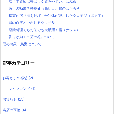
焙じて飲めば香ばしく飲みやすい、はぶ茶
癒しの効果？栄養価も高い百合根のはたらき
精霊が宿り福を呼び、千利休が愛用したクロモジ（黒文字）
緑の血液といわれるクマザサ
薬膳料理でもお茶でも大活躍！棗（ナツメ）
香りが効く？菊の花について
暦のお茶 烏兎について
記事カテゴリー
お客さまの感想
(2)
マイブレンド
(1)
お知らせ
(25)
当店の宝物
(4)