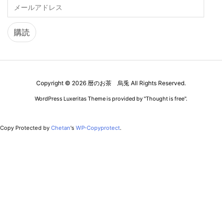
メ
ー
ル
ア
購読
ド
レ
ス
Copyright ©
2026
暦のお茶 烏兎
All Rights Reserved.
WordPress Luxeritas Theme is provided by "
Thought is free
".
Copy Protected by
Chetan
's
WP-Copyprotect
.