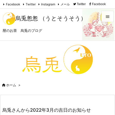
Facebook
Twitter
Instagram
メール
Twitter
Facebook

Instagram
Feedly
RSS

烏兎怱怱 （うとそうそう）

暦のお茶 烏兎のブログ
メニュ

サイド

前へ

次へ


ホーム
>
検索
烏兎さんから2022年3月の吉日のお知らせ