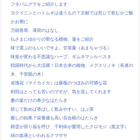
フタバムグラをご紹介します
ヨクイニンとハトムギは違うもの？文献では煎じて飲むかご飯
かお粥に
万能香草、薄荷のはなし
仏さまにゆかりの聖なる植物、蓮をご紹介
味で選ぶのもいいですよ。甘茶蔓（あまちゃづる）
味覚が変わる不思議なハーブ、ギムネマシルベスタ
戦国時代から大活躍！日本古来の植物、メグスリノキ（長者の
木、千里眼の木）
攻瑰花（マイカイカ）は薔薇のつぼみの可憐な花
枳殻はとっても苦いのですが、気を流してくれます
桑の葉だけの希少なはたらき
焙じて飲めば香ばしく飲みやすい、はぶ茶
癒しの効果？栄養価も高い百合根のはたらき
精霊が宿り福を呼び、千利休が愛用したクロモジ（黒文字）
緑の血液といわれるクマザサ