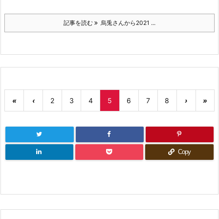
記事を読む
烏兎さんから2021 ...
«
‹
2
3
4
5
6
7
8
›
»
Copy