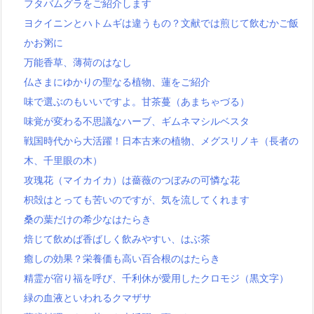
フタバムグラをご紹介します
ヨクイニンとハトムギは違うもの？文献では煎じて飲むかご飯
かお粥に
万能香草、薄荷のはなし
仏さまにゆかりの聖なる植物、蓮をご紹介
味で選ぶのもいいですよ。甘茶蔓（あまちゃづる）
味覚が変わる不思議なハーブ、ギムネマシルベスタ
戦国時代から大活躍！日本古来の植物、メグスリノキ（長者の
木、千里眼の木）
攻瑰花（マイカイカ）は薔薇のつぼみの可憐な花
枳殻はとっても苦いのですが、気を流してくれます
桑の葉だけの希少なはたらき
焙じて飲めば香ばしく飲みやすい、はぶ茶
癒しの効果？栄養価も高い百合根のはたらき
精霊が宿り福を呼び、千利休が愛用したクロモジ（黒文字）
緑の血液といわれるクマザサ