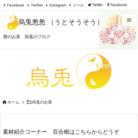
Facebook
Twitter
Instagram
メール
Twitter
Facebook

Instagram
Feedly
RSS

烏兎怱怱 （うとそうそう）

暦のお茶 烏兎のブログ
メニュ

サイド

前へ

次へ


ホーム
>

烏兎のお茶
検索
素材紹介コーナー 百合根はこちらからどうぞ