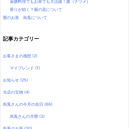
薬膳料理でもお茶でも大活躍！棗（ナツメ）
香りが効く？菊の花について
暦のお茶 烏兎について
記事カテゴリー
お客さまの感想
(2)
マイブレンド
(1)
お知らせ
(25)
当店の宝物
(4)
烏兎さんの今月の吉日
(66)
烏兎さんの月暦
(3)
烏兎のお茶
(30)