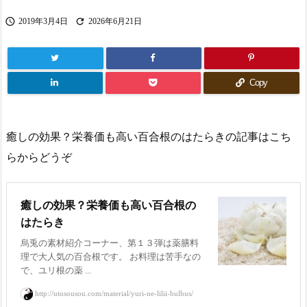


2019年3月4日
2026年6月21日
Copy
癒しの効果？栄養価も高い百合根のはたらきの記事はこち
らからどうぞ
癒しの効果？栄養価も高い百合根の
はたらき
烏兎の素材紹介コーナー、第１３弾は薬膳料
理で大人気の百合根です。 お料理は苦手なの
で、ユリ根の薬 ...
http://utosousou.com/material/yuri-ne-lilii-bulbus/