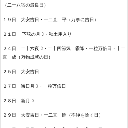
（二十八宿の最良日）
１９日 大安吉日・十二直 平（万事に吉日）
２１日 下弦の月☽・秋土用入り
２４日 二十六夜☽・二十四節気 霜降・一粒万倍日・十二
直 成（万物成就の日）
２５日 大安吉日
２７日 晦日月☽・一粒万倍日
２８日 新月☽
２９日 大安吉日・十二直 除（不浄を除く日）