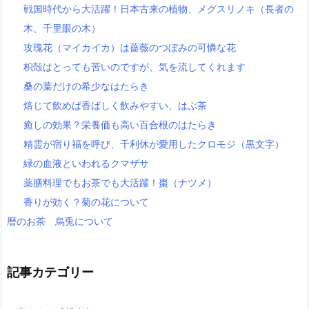
戦国時代から大活躍！日本古来の植物、メグスリノキ（長者の
木、千里眼の木）
攻瑰花（マイカイカ）は薔薇のつぼみの可憐な花
枳殻はとっても苦いのですが、気を流してくれます
桑の葉だけの希少なはたらき
焙じて飲めば香ばしく飲みやすい、はぶ茶
癒しの効果？栄養価も高い百合根のはたらき
精霊が宿り福を呼び、千利休が愛用したクロモジ（黒文字）
緑の血液といわれるクマザサ
薬膳料理でもお茶でも大活躍！棗（ナツメ）
香りが効く？菊の花について
暦のお茶 烏兎について
記事カテゴリー