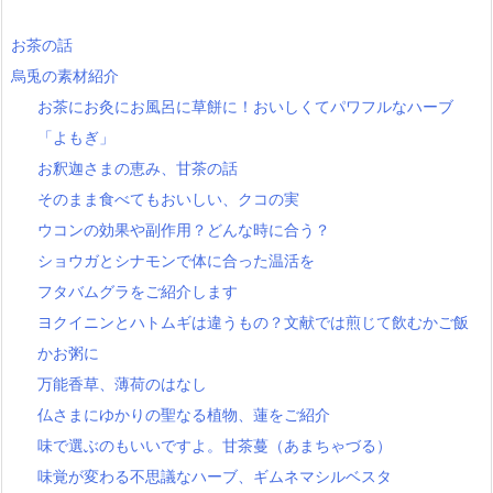
お茶の話
烏兎の素材紹介
お茶にお灸にお風呂に草餅に！おいしくてパワフルなハーブ
「よもぎ」
お釈迦さまの恵み、甘茶の話
そのまま食べてもおいしい、クコの実
ウコンの効果や副作用？どんな時に合う？
ショウガとシナモンで体に合った温活を
フタバムグラをご紹介します
ヨクイニンとハトムギは違うもの？文献では煎じて飲むかご飯
かお粥に
万能香草、薄荷のはなし
仏さまにゆかりの聖なる植物、蓮をご紹介
味で選ぶのもいいですよ。甘茶蔓（あまちゃづる）
味覚が変わる不思議なハーブ、ギムネマシルベスタ