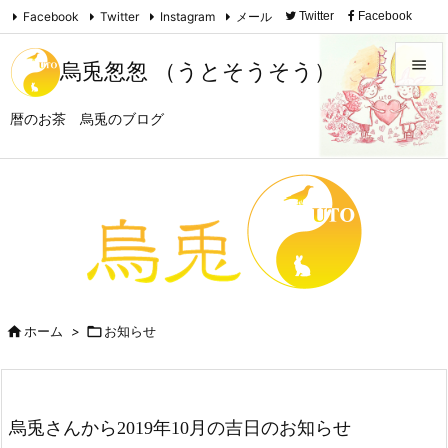
Facebook
Twitter
Instagram
メール
Twitter
Facebook

Instagram
Feedly
RSS

烏兎怱怱 （うとそうそう）

暦のお茶 烏兎のブログ
メニュ

サイド

前へ

次へ


ホーム
>

お知らせ
検索
烏兎さんから2019年10月の吉日のお知らせ