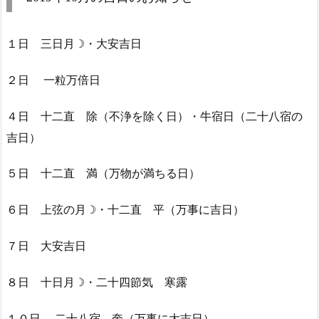
１日 三日月☽・大安吉日
２日 一粒万倍日
４日 十二直 除（不浄を除く日）・牛宿日（二十八宿の
吉日）
５日 十二直 満（万物が満ちる日）
６日 上弦の月☽・十二直 平（万事に吉日）
７日 大安吉日
８日 十日月☽・二十四節気 寒露
１０日 二十八宿 奎（万事に大吉日）