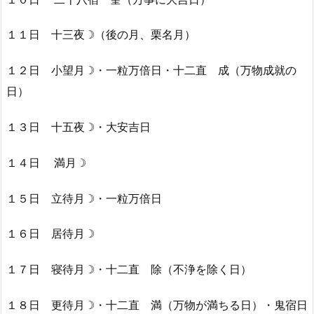
１１日 十三夜☽（後の月、栗名月）
１２日 小望月☽・一粒万倍日・十二直 成（万物成就の
日）
１３日 十五夜☽・大安吉日
１４日 満月☽
１５日 立待月☽・一粒万倍日
１６日 居待月☽
１７日 寝待月☽・十二直 除（不浄を除く日）
１８日 更待月☽・十二直 満（万物が満ちる日）・鬼宿日