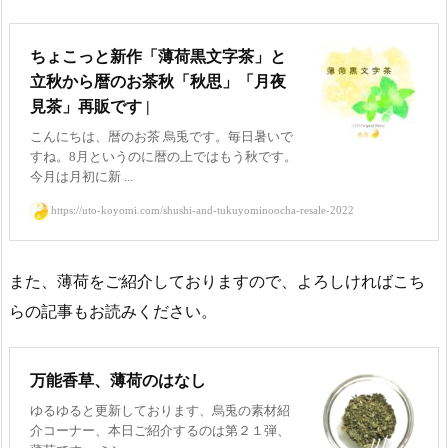
ちょこっと新作「薄荷黒文字茶」と
立秋から暦のお茶秋「秋思」「月夜
見茶」再販です |
こんにちは、暦のお茶 烏兎です。毎日暑いで
すね。8月というのに暦の上ではもう秋です。
今月は月初に新 ...
https://uto-koyomi.com/shushi-and-tukuyominoocha-resale-2022
また、薄荷をご紹介しておりますので、よろしければこち
らの記事もお読みください。
万能香草、薄荷のはなし
ゆるゆると更新しております、烏兎の素材紹
介コーナー、本日ご紹介するのは第２１弾、