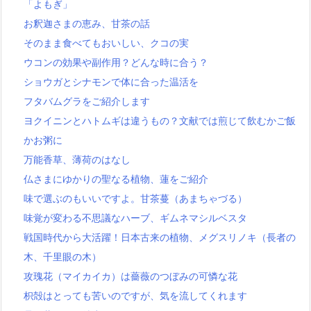
「よもぎ」
お釈迦さまの恵み、甘茶の話
そのまま食べてもおいしい、クコの実
ウコンの効果や副作用？どんな時に合う？
ショウガとシナモンで体に合った温活を
フタバムグラをご紹介します
ヨクイニンとハトムギは違うもの？文献では煎じて飲むかご飯
かお粥に
万能香草、薄荷のはなし
仏さまにゆかりの聖なる植物、蓮をご紹介
味で選ぶのもいいですよ。甘茶蔓（あまちゃづる）
味覚が変わる不思議なハーブ、ギムネマシルベスタ
戦国時代から大活躍！日本古来の植物、メグスリノキ（長者の
木、千里眼の木）
攻瑰花（マイカイカ）は薔薇のつぼみの可憐な花
枳殻はとっても苦いのですが、気を流してくれます