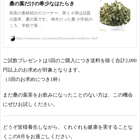
桑の葉だけの希少なはたらき
烏兎の素材紹介のコーナー、第１４弾は話題
の薬草、桑の葉です。 神木だった桑 小学校の
ころ、学校で蚕 ...
https://utosousou.com/material/kuwanoha-mulberry-leaf/
ご試飲プレゼントは1回のご購入につき送料を除く合計2,000
円以上のお求めが対象となります。
（1回のお求めにつき1杯）
まだ桑の葉茶をお飲みになったことのない方は、この機会
にぜひお試しください。
どうぞ皆様養生しながら、くれぐれも健康を害することな
くこの8月をお過ごしください。