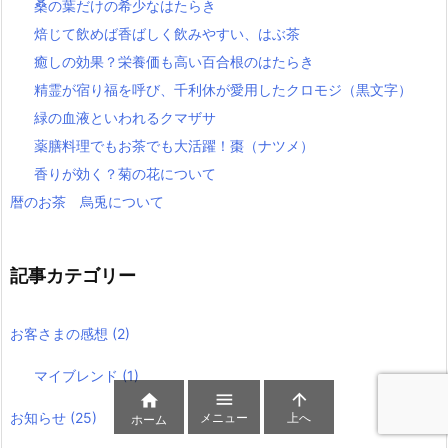
桑の葉だけの希少なはたらき
焙じて飲めば香ばしく飲みやすい、はぶ茶
癒しの効果？栄養価も高い百合根のはたらき
精霊が宿り福を呼び、千利休が愛用したクロモジ（黒文字）
緑の血液といわれるクマザサ
薬膳料理でもお茶でも大活躍！棗（ナツメ）
香りが効く？菊の花について
暦のお茶 烏兎について
記事カテゴリー
お客さまの感想
(2)
マイブレンド
(1)



お知らせ
(25)
メニュー
上へ
ホーム