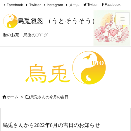
Facebook
Twitter
Instagram
メール
Twitter
Facebook

Instagram
Feedly
RSS

烏兎怱怱 （うとそうそう）

暦のお茶 烏兎のブログ
メニュ

サイド

前へ

次へ


ホーム
>

烏兎さんの今月の吉日
検索
烏兎さんから2022年8月の吉日のお知らせ