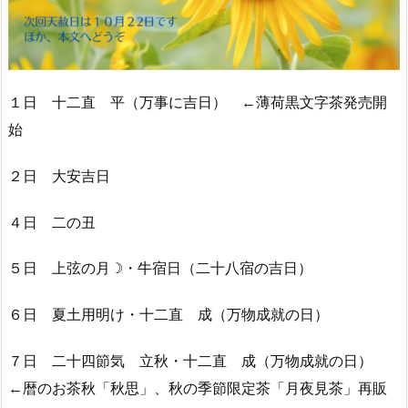
１日 十二直 平（万事に吉日） ←薄荷黒文字茶発売開
始
２日 大安吉日
４日 二の丑
５日 上弦の月☽・牛宿日（二十八宿の吉日）
６日 夏土用明け・十二直 成（万物成就の日）
７日 二十四節気 立秋・十二直 成（万物成就の日）
←暦のお茶秋「秋思」、秋の季節限定茶「月夜見茶」再販