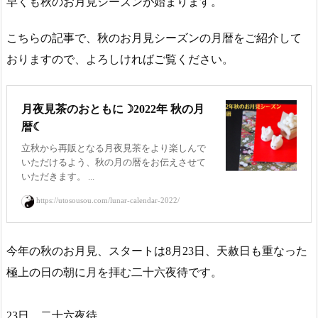
早くも秋のお月見シーズンが始まります。
こちらの記事で、秋のお月見シーズンの月暦をご紹介して
おりますので、よろしければご覧ください。
月夜見茶のおともに☽2022年 秋の月
暦☾
立秋から再販となる月夜見茶をより楽しんで
いただけるよう、秋の月の暦をお伝えさせて
いただきます。 ...
https://utosousou.com/lunar-calendar-2022/
今年の秋のお月見、スタートは8月23日、天赦日も重なった
極上の日の朝に月を拝む二十六夜待です。
23日 二十六夜待