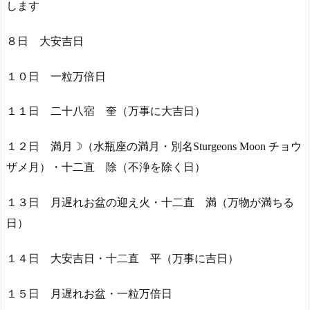
します
８日 大安吉日
１０日 一粒万倍日
１１日 二十八宿 奎（万事に大吉日）
１２日 満月☽（水瓶座の満月・別名Sturgeons Moon チョウ
ザメ月）・十二直 除（不浄を除く日）
１３日 月遅れお盆の迎え火・十二直 満（万物が満ちる
日）
１４日 大安吉日・十二直 平（万事に吉日）
１５日 月遅れお盆・一粒万倍日