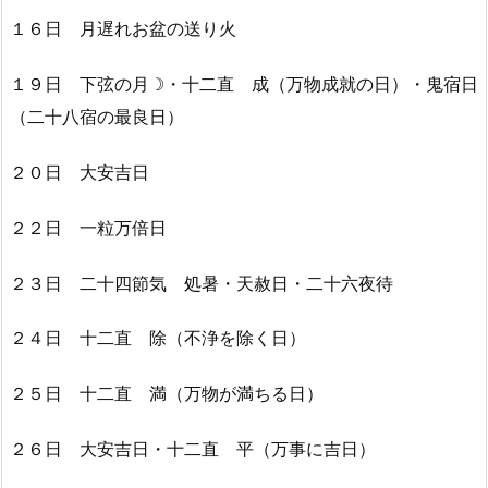
１６日 月遅れお盆の送り火
１９日 下弦の月☽・十二直 成（万物成就の日）・鬼宿日
（二十八宿の最良日）
２０日 大安吉日
２２日 一粒万倍日
２３日 二十四節気 処暑・天赦日・二十六夜待
２４日 十二直 除（不浄を除く日）
２５日 十二直 満（万物が満ちる日）
２６日 大安吉日・十二直 平（万事に吉日）